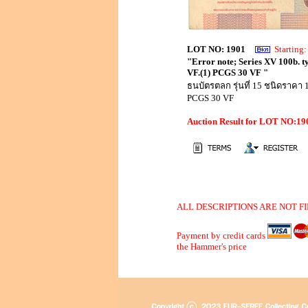
LOT NO: 1901
Startin
"Error note; Series XV 100b. 
VF.(1) PCGS 30 VF "
ธนบัตรตลก รุ่นที่ 15 ชนิดราค
PCGS 30 VF
Auction Result for LOT NO:1
ALL DESCRIPTIONS ARE NOT FI
Payment by credit cards
the Hammer's price