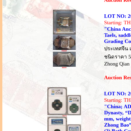
LOT NO: 2
Starting: 
"China Anci
Taels, sadd
Grading C
ประเทศจีน เ
ชนิดราคา 5 
Zhong Qian 
Auction Re
LOT NO: 2
Starting: 
"China; AD9
Dynasty, “D
mm, weight
Zhong Bao”,
(2) Both Ce