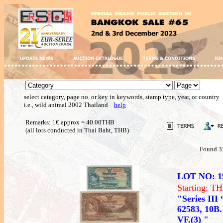
select category, page no. or key in keywords, stamp type, year, or country
i.e., wild animal 2002 Thailand
help
Remarks: 1€ approx = 40.00THB
(all lots conducted in Thai Baht, THB)
Found 3
LOT NO: 1
Starting: 
"Series III
62583, 10B. 
VF.(3) "