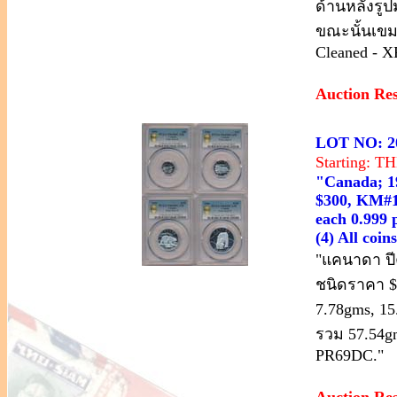
ด้านหลังรู
ขณะนั้นเขมร
Cleaned - X
Auction Re
LOT NO: 2
Starting: 
"Canada; 19
$300, KM#17
each 0.999 
(4) All co
"แคนาดา ปี
ชนิดราคา $3
7.78gms, 15
รวม 57.54gm
PR69DC."
Auction Re