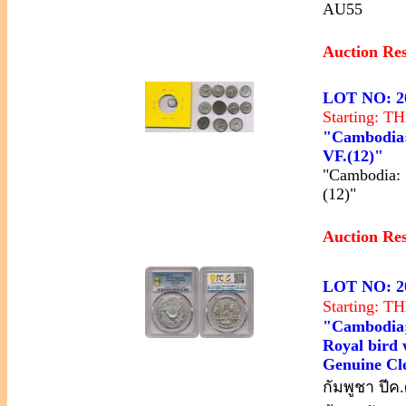
AU55
Auction Re
LOT NO: 2
Starting: 
"Cambodia: 1
VF.(12)"
"Cambodia: 1
(12)"
Auction Re
LOT NO: 2
Starting: 
"Cambodia; 
Royal bird 
Genuine Cle
กัมพูชา ปีค