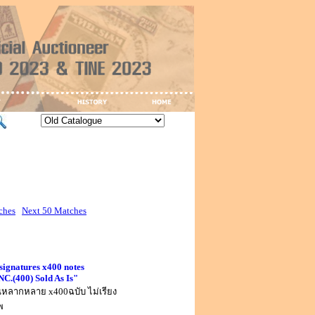
ches
Next 50 Matches
 signatures x400 notes
NC.(400) Sold As Is"
็นหลากหลาย x400ฉบับ ไม่เรียง
พ