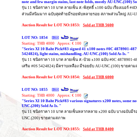
note and few margin stains, last note folds, mostly AU-UNC.(100) Sol
รุ่น 11 ชนิดราคา 10 บาท ลายเซ็น ส.-พิสุทธิ์ x100 ฉบับ เรียงเบอร์
ส่วนมีสนิมมาก ฉบับสุดท้ายมีรอยพับหลายรอย สภาพส่วนใหญ่ AU-
Auction Result for LOT NO:1853:
Sold at THB 5600
LOT NO: 1854
Starting: THB 4000 Approx: € 100
"Series XI 10 Baht Pick#83 signed 41 x100 notes #0C 4878901-487
5424824), light stains, mishandling. AU-UNC.(100) Sold As Is. "
รุ่น 11 ชนิดราคา 10 บาท ลายเซ็น ส.-ป๋วย x100 ฉบับ #0C 4878901-
เสริม #0S 5424824) มีคราบเหลือง มีรอยยับ AU-UNC.(100) ขายตา
Auction Result for LOT NO:1854:
Sold at THB 6000
LOT NO: 1855
Starting: THB 4000 Approx: € 100
"Series XI 10 Baht Pick#83 various signatures x200 notes, some note
UNC.(200) Sold As Is. "
รุ่น 11 ชนิดราคา 10 บาท ลายเซ็นหลากหลาย x200 ฉบับ บางฉบับมีร
UNC.(200) ขายตามสภาพ
Auction Result for LOT NO:1855:
Sold at THB 8400