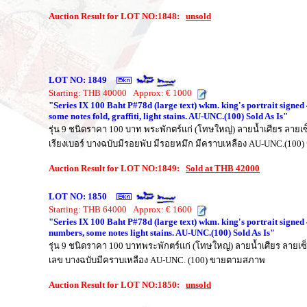
Auction Result for LOT NO:1848:
unsold
LOT NO: 1849
Starting: THB 40000 Approx: € 1000
"Series IX 100 Baht P#78d (large text) wkm. king's portrait signed
some notes fold, graffiti, light stains. AU-UNC.(100) Sold As Is"
รุ่น 9 ชนิดราคา 100 บาท พระพักตร์แก่ (โทษใหญ่) ลายน้ำเศียร ลายเซ
เรียงเบอร์ บางฉบับมีรอยพับ มีรอยหมึก มีคราบเหลือง AU-UNC.(10
Auction Result for LOT NO:1849:
Sold at THB 42000
LOT NO: 1850
Starting: THB 64000 Approx: € 1600
"Series IX 100 Baht P#78d (large text) wkm. king's portrait signed
numbers, some notes light stains. AU-UNC.(100) Sold As Is"
รุ่น 9 ชนิดราคา 100 บาทพระพักตร์แก่ (โทษใหญ่) ลายน้ำเศียร ลายเซ็
เลข บางฉบับมีคราบเหลือง AU-UNC. (100) ขายตามสภาพ
Auction Result for LOT NO:1850:
unsold