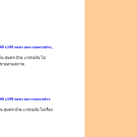
 40 x100 notes non consecutive,
็น สุนทร-ป๋วย x100ฉบับ ไม่
0) ขายตามสภาพ
 40 x100 notes not consecutive
น สุนทร-ป๋วย x100ฉบับ ไม่เรียง