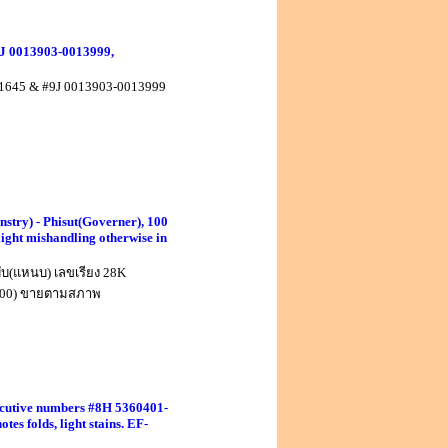
#9J 0013903-0013999,
901645 & #9J 0013903-0013999
stry) - Phisut(Governer), 100
ight mishandling otherwise in
บับ(แหนบ) เลขเรียง 28K
(100) ขายตามสภาพ
secutive numbers #8H 5360401-
s folds, light stains. EF-