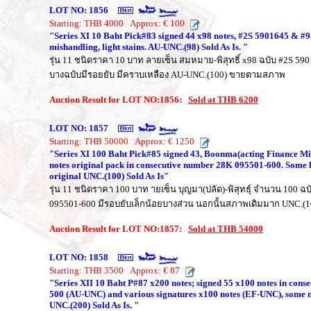
LOT NO: 1856
Starting: THB 4000 Approx: € 100
"Series XI 10 Baht Pick#83 signed 44 x98 notes, #2S 5901645 & 
mishandling, light stains. AU-UNC.(98) Sold As Is. "
รุ่น 11 ชนิดราคา 10 บาท ลายเซ็น สมหมาย-พิสุทธิ์ x98 ฉบับ #2S 5
บางฉบับมีรอยยับ มีคราบเหลือง AU-UNC.(100) ขายตามสภาพ
Auction Result for LOT NO:1856:
Sold at THB 6200
LOT NO: 1857
Starting: THB 50000 Approx: € 1250
"Series XI 100 Baht Pick#85 signed 43, Boonma(acting Finance Min
notes original pack in consecutive number 28K 095501-600. Some l
original UNC.(100) Sold As Is"
รุ่น 11 ชนิดราคา 100 บาท ายเซ็น บุญมา(ปลัด)-พิสุทธุ์ จำนวน 100 ฉ
095501-600 มีรอบยับเล็กน้อยบางส่วน นอกนั้นสภาพเดิมมาก UNC.
Auction Result for LOT NO:1857:
Sold at THB 54000
LOT NO: 1858
Starting: THB 3500 Approx: € 87
"Series XII 10 Baht P#87 x200 notes; signed 55 x100 notes in con
500 (AU-UNC) and various signatures x100 notes (EF-UNC), some note
UNC.(200) Sold As Is. "