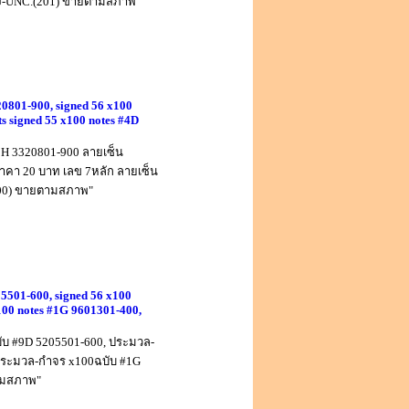
ง AU-UNC.(201) ขายตามสภาพ
20801-900, signed 56 x100
s signed 55 x100 notes #4D
#1H 3320801-900 ลายเซ็น
าคา 20 บาท เลข 7หลัก ลายเซ็น
300) ขายตามสภาพ"
05501-600, signed 56 x100
x100 notes #1G 9601301-400,
บับ #9D 5205501-600, ประมวล-
 ประมวล-กำจร x100ฉบับ #1G
ามสภาพ"