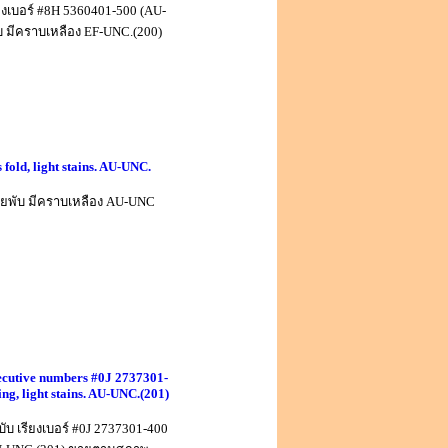
ียงเบอร์ #8H 5360401-500 (AU-
 มีคราบเหลือง EF-UNC.(200)
fold, light stains. AU-UNC.
อยพับ มีคราบเหลือง AU-UNC
secutive numbers #0J 2737301-
ng, light stains. AU-UNC.(201)
ับ เรียงเบอร์ #0J 2737301-400