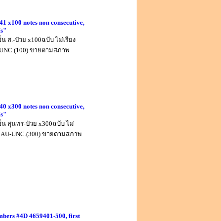
 41 x100 notes non consecutive,
Is"
น ส.-ป๋วย x100ฉบับ ไม่เรียง
AU-UNC (100) ขายตามสภาพ
 40 x300 notes non consecutive,
Is"
็น สุนทร-ป๋วย x300ฉบับ ไม่
หญ่ AU-UNC.(300) ขายตามสภาพ
mbers #4D 4659401-500, first