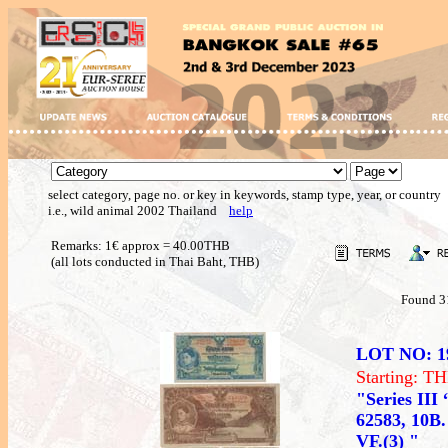
select category, page no. or key in keywords, stamp type, year, or country
i.e., wild animal 2002 Thailand
help
Remarks: 1€ approx = 40.00THB
(all lots conducted in Thai Baht, THB)
Found 3
LOT NO: 1
Starting: 
"Series III
62583, 10B. 
VF.(3) "