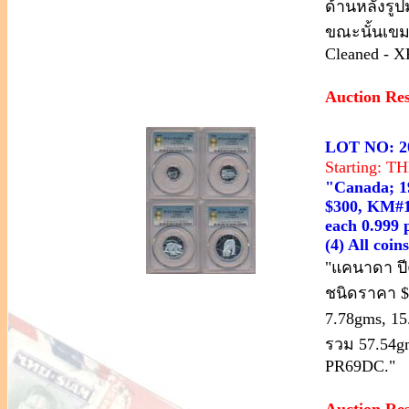
ด้านหลังรู
ขณะนั้นเขมร
Cleaned - X
Auction Re
LOT NO: 2
Starting: 
"Canada; 19
$300, KM#17
each 0.999 
(4) All co
"แคนาดา ปี
ชนิดราคา $3
7.78gms, 15
รวม 57.54gm
PR69DC."
Auction Re