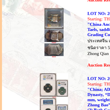
LOT NO: 2
Starting: 
"China Anci
Taels, sadd
Grading C
ประเทศจีน เ
ชนิดราคา 5 
Zhong Qian 
Auction Re
LOT NO: 2
Starting: 
"China; AD9
Dynasty, “D
mm, weight
Zhong Bao”,
(2) Both Ce