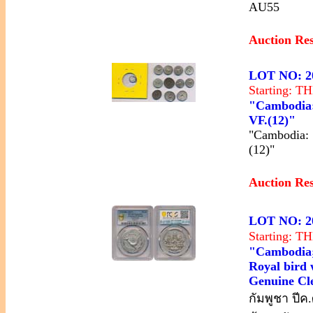
AU55
Auction Re
LOT NO: 2
Starting: 
"Cambodia: 1
VF.(12)"
"Cambodia: 1
(12)"
Auction Re
LOT NO: 2
Starting: 
"Cambodia; 
Royal bird 
Genuine Cle
กัมพูชา ปีค