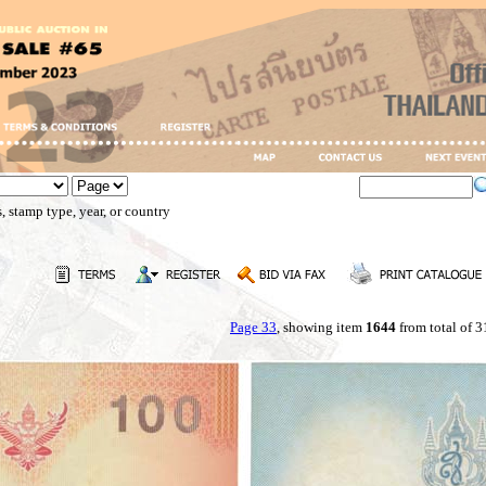
, stamp type, year, or country
Page 33
, showing item
1644
from total of 