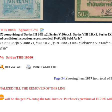
g: THB 10000 Approx: € 250
IX comprising of Series III 20B.x2, Series V 50st.x1, Series VIII 1B.x1, Series IX
ed condition inspection recommended. F-AU.(8) Sold As Is"
รุ่น 3 20บ.x2, รุ่น 5 50สต.x1, รุ่น 8 1บ.x1, รุ่น 9 50สต.x1 และ รุ่นชั่วคราว 50สต
สภาพ"
974:
Sold at THB 10000
Page 34
, showing item
1677
from total of
NALIZED TILL THE REMOVED OF THIS LINE
will be charged 2% ontop the total invoice. Purchaser's premium of 10.70% will