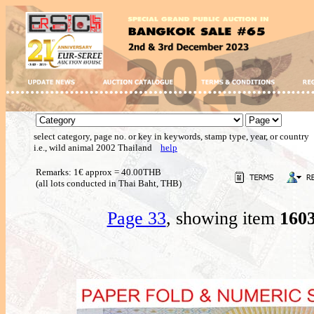
select category, page no. or key in keywords, stamp type, year, or country
i.e., wild animal 2002 Thailand
help
Remarks: 1€ approx = 40.00THB
(all lots conducted in Thai Baht, THB)
Page 33
, showing item
160