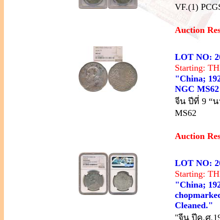
VF.(1) PCGS
Auction Re
LOT NO: 2
Starting: 
"China; 192
NGC MS62
จีน ปีที่ 9
MS62
Auction Re
LOT NO: 2
Starting: 
"China; 192
chopmarked
Cleaned."
"จีน ปีค.ศ.