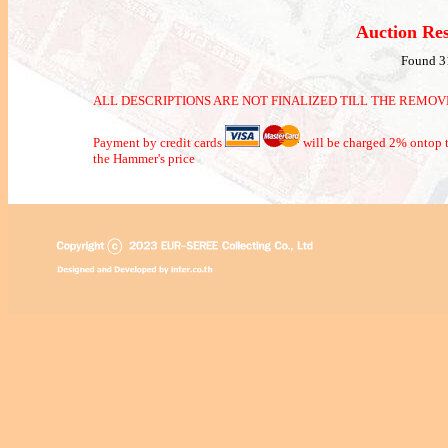
Auction Re
Found 3
ALL DESCRIPTIONS ARE NOT FINALIZED TILL THE REMOVE
Payment by credit cards
will be charged 2% ontop t
the Hammer's price