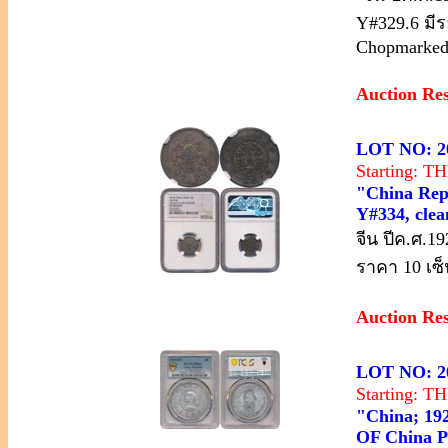
Y#329.6 มี
Chopmarked,
Auction Re
LOT NO: 2
Starting: 
"China Repu
Y#334, clea
จีน ปีค.ศ.19
ราคา 10 เซ็
Auction Re
LOT NO: 2
Starting: 
"China; 1
OF China P