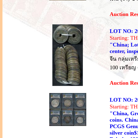
Auction Re
LOT NO: 2
Starting: 
"China; Lot
center, ins
จีน กลุ่มเ
100 เหรียญ
Auction Re
LOT NO: 2
Starting: 
"China, Grea
coins. China
PCGS Genui
silver coin