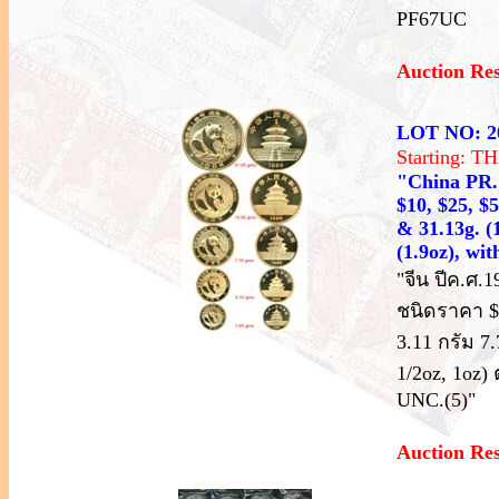
PF67UC
Auction Re
LOT NO: 2
Starting: 
"China PR.;
$10, $25, $5
& 31.13g. (1
(1.9oz), wi
"จีน ปีค.ศ.
ชนิดราคา $5
3.11 กรัม 7.
1/2oz, 1oz)
UNC.(5)"
Auction Re