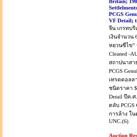
Britain; 19
Settlelment
PCGS Genuin
VF Detail; 
จีน เกรทบริ
เงินจำนวน 6
หยวนซีไข” 
Cleaned -AU
สถาปนาสาธา
PCGS Genui
เทรดดอลลาร
ชนิดราคา $
Detail ปีค
ตลับ PCGS G
การล้าง ในต
UNC.(6)
Auction Re