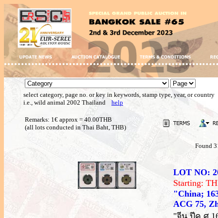
select category, page no. or key in keywords, stamp type, year, or country
i.e., wild animal 2002 Thailand
help
Remarks: 1€ approx = 40.00THB
(all lots conducted in Thai Baht, THB)
Found 3
LOT NO: 2
Starting: 
"China; 163
ACG 75, Zho
"จีน ปีค.ศ