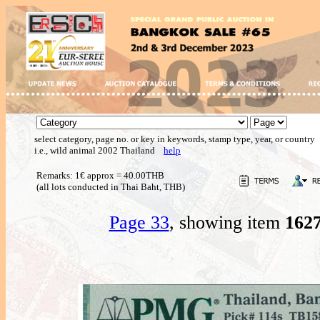
select category, page no. or key in keywords, stamp type, year, or country
i.e., wild animal 2002 Thailand
help
Remarks: 1€ approx = 40.00THB
(all lots conducted in Thai Baht, THB)
Page 33
, showing item
162