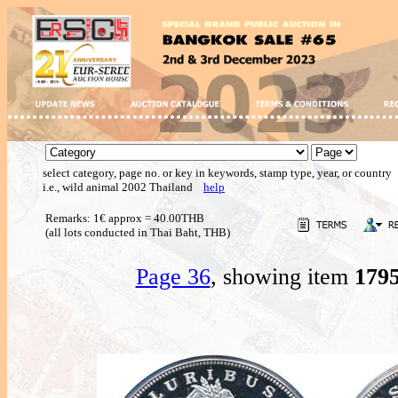
select category, page no. or key in keywords, stamp type, year, or country
i.e., wild animal 2002 Thailand
help
Remarks: 1€ approx = 40.00THB
(all lots conducted in Thai Baht, THB)
Page 36
, showing item
179