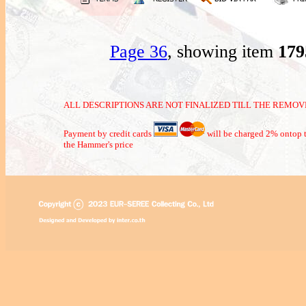
Page 36
, showing item
17
ALL DESCRIPTIONS ARE NOT FINALIZED TILL THE REMOVE
Payment by credit cards
will be charged 2% ontop t
the Hammer's price